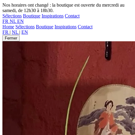
Nos horaires ont changé : la boutique est ouverte du mercredi au
samedi, de 12h30 à 18h30.
Sélections
Boutique
Inspirations
Contact
FR
NL
EN
Home
Sélections
Boutique
Inspirations
Contact
FR
|
NL
|
EN
Fermer