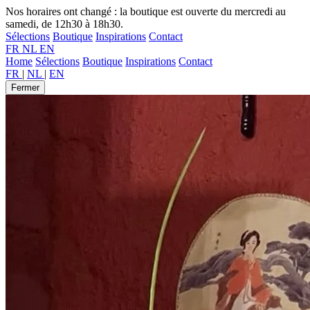
Nos horaires ont changé : la boutique est ouverte du mercredi au
samedi, de 12h30 à 18h30.
Sélections
Boutique
Inspirations
Contact
FR
NL
EN
Home
Sélections
Boutique
Inspirations
Contact
FR
|
NL
|
EN
Fermer