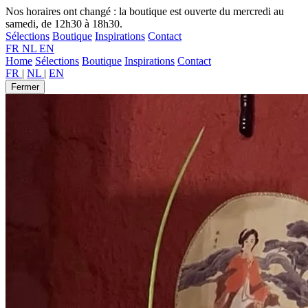
Nos horaires ont changé : la boutique est ouverte du mercredi au
samedi, de 12h30 à 18h30.
Sélections
Boutique
Inspirations
Contact
FR
NL
EN
Home
Sélections
Boutique
Inspirations
Contact
FR
|
NL
|
EN
Fermer