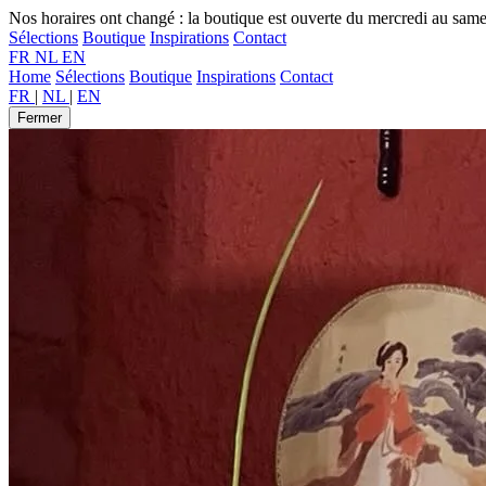
Nos horaires ont changé : la boutique est ouverte du mercredi au sam
Sélections
Boutique
Inspirations
Contact
FR
NL
EN
Home
Sélections
Boutique
Inspirations
Contact
FR
|
NL
|
EN
Fermer