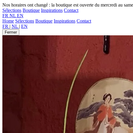
Nos horaires ont changé : la boutique est ouverte du mercredi au sam
Sélections
Boutique
Inspirations
Contact
FR
NL
EN
Home
Sélections
Boutique
Inspirations
Contact
FR
|
NL
|
EN
Fermer