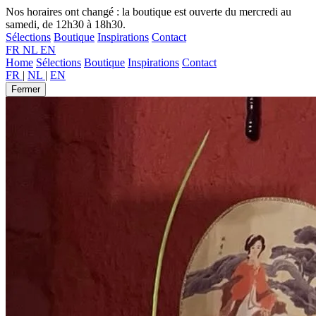
Nos horaires ont changé : la boutique est ouverte du mercredi au
samedi, de 12h30 à 18h30.
Sélections
Boutique
Inspirations
Contact
FR
NL
EN
Home
Sélections
Boutique
Inspirations
Contact
FR
|
NL
|
EN
Fermer