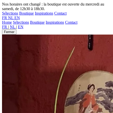
Nos horaires ont changé : la boutique est ouverte du mercredi au
samedi, de 12h30 à 18h30.
Sélections
Boutique
Inspirations
Contact
FR
NL
EN
Home
Sélections
Boutique
Inspirations
Contact
FR
|
NL
|
EN
Fermer