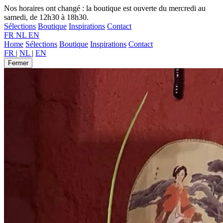
Nos horaires ont changé : la boutique est ouverte du mercredi au
samedi, de 12h30 à 18h30.
Sélections
Boutique
Inspirations
Contact
FR
NL
EN
Home
Sélections
Boutique
Inspirations
Contact
FR
|
NL
|
EN
Fermer