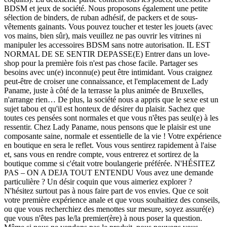
BDSM et jeux de société. Nous proposons également une petite
sélection de binders, de ruban adhésif, de packers et de sous-
vêtements gainants. Vous pouvez toucher et tester les jouets (avec
vos mains, bien sûr), mais veuillez ne pas ouvrir les vitrines ni
manipuler les accessoires BDSM sans notre autorisation. IL EST
NORMAL DE SE SENTIR DEPASSE(E) Entrer dans un love-
shop pour la première fois n'est pas chose facile. Partager ses
besoins avec un(e) inconnu(e) peut être intimidant. Vous craignez
peut-être de croiser une connaissance, et l'emplacement de Lady
Paname, juste à côté de la terrasse la plus animée de Bruxelles,
n'arrange rien… De plus, la société nous a appris que le sexe est un
sujet tabou et qu'il est honteux de désirer du plaisir. Sachez que
toutes ces pensées sont normales et que vous n'êtes pas seul(e) à les
ressentir. Chez Lady Paname, nous pensons que le plaisir est une
composante saine, normale et essentielle de la vie ! Votre expérience
en boutique en sera le reflet. Vous vous sentirez rapidement à l'aise
et, sans vous en rendre compte, vous entrerez et sortirez de la
boutique comme si c'était votre boulangerie préférée. N'HÉSITEZ
PAS – ON A DEJA TOUT ENTENDU Vous avez une demande
particulière ? Un désir coquin que vous aimeriez explorer ?
N'hésitez surtout pas à nous faire part de vos envies. Que ce soit
votre première expérience anale et que vous souhaitiez des conseils,
ou que vous recherchiez des menottes sur mesure, soyez assuré(e)
que vous n'êtes pas le/la premier(ère) à nous poser la question.