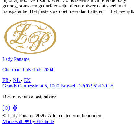
hij of zij nooit zelf zou kiezen. Soms is een structurerende body
genoeg, soms een gedurfder setje of een ontwerp dat speelt met
transparantie. Het juiste stuk doet meer dan flatteren — het bevrijdt.
Lady Paname
Charmant huis sinds 2004
FR
•
NL
•
EN
Grands Carmesstraat 5, 1000 Brussel
+32(0)2 514 30 35
Discretie, ontvangst, advies
© Lady Paname 2026. Alle rechten voorbehouden.
Made with ❤︎ by Fléchette