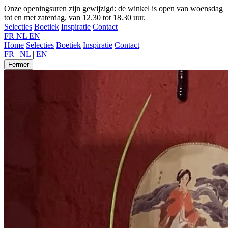
Onze openingsuren zijn gewijzigd: de winkel is open van woensdag
tot en met zaterdag, van 12.30 tot 18.30 uur.
Selecties
Boetiek
Inspiratie
Contact
FR
NL
EN
Home
Selecties
Boetiek
Inspiratie
Contact
FR
|
NL
|
EN
Fermer