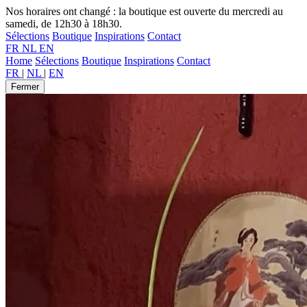
Nos horaires ont changé : la boutique est ouverte du mercredi au
samedi, de 12h30 à 18h30.
Sélections
Boutique
Inspirations
Contact
FR
NL
EN
Home
Sélections
Boutique
Inspirations
Contact
FR
|
NL
|
EN
Fermer