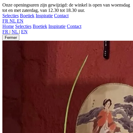
Onze openingsuren zijn gewijzigd: de winkel is open van woensdag
tot en met zaterdag, van 12.30 tot 18.30 uur.
Selecties
Boetiek
Inspiratie
Contact
FR
NL
EN
Home
Selecties
Boetiek
Inspiratie
Contact
FR
|
NL
|
EN
Fermer