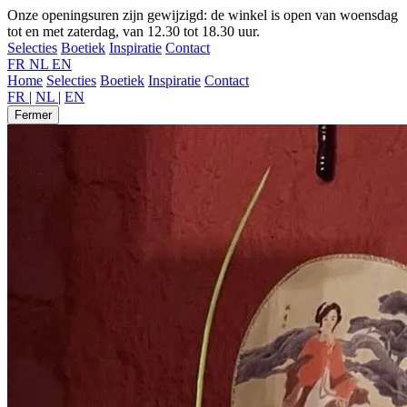
Onze openingsuren zijn gewijzigd: de winkel is open van woensdag
tot en met zaterdag, van 12.30 tot 18.30 uur.
Selecties
Boetiek
Inspiratie
Contact
FR
NL
EN
Home
Selecties
Boetiek
Inspiratie
Contact
FR
|
NL
|
EN
Fermer