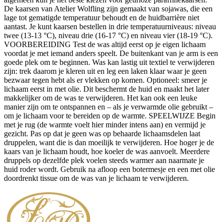
De kaarsen van Atelier Wolfling zijn gemaakt van sojawas, die een
lage tot gematigde temperatuur behoudt en de huidbarrière niet
aantast. Je kunt kaarsen bestellen in drie temperatuurniveaus: niveau
twee (13-13 °C), niveau drie (16-17 °C) en niveau vier (18-19 °C).
VOORBEREIDING Test de was altijd eerst op je eigen lichaam
voordat je met iemand anders speelt. De buitenkant van je arm is een
goede plek om te beginnen. Was kan lastig uit textiel te verwijderen
zijn: trek daarom je kleren uit en leg een laken klaar waar je geen
bezwaar tegen hebt als er vlekken op komen. Optioneel: smeer je
lichaam eerst in met olie. Dit beschermt de huid en maakt het later
makkelijker om de was te verwijderen. Het kan ook een leuke
manier zijn om te ontspannen en – als je verwarmde olie gebruikt –
om je lichaam voor te bereiden op de warmte. SPEELWIJZE Begin
met je rug (de warmte voelt hier minder intens aan) en vermijd je
gezicht. Pas op dat je geen was op behaarde lichaamsdelen laat
druppelen, want die is dan moeilijk te verwijderen. Hoe hoger je de
kaars van je lichaam houdt, hoe koeler de was aanvoelt. Meerdere
druppels op dezelfde plek voelen steeds warmer aan naarmate je
huid roder wordt. Gebruik na afloop een botermesje en een met olie
doordrenkt tissue om de was van je lichaam te verwijderen.