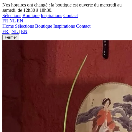
Nos horaires ont changé : la boutique est ouverte du mercredi au
samedi, de 12h30 à 18h30.
Sélections
Boutique
Inspirations
Contact
FR
NL
EN
Home
Sélections
Boutique
Inspirations
Contact
FR
|
NL
|
EN
Fermer