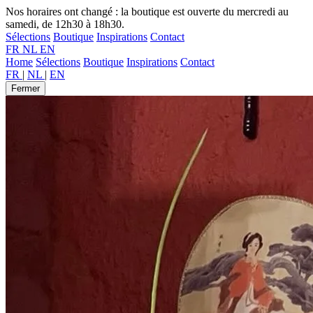
Nos horaires ont changé : la boutique est ouverte du mercredi au
samedi, de 12h30 à 18h30.
Sélections
Boutique
Inspirations
Contact
FR
NL
EN
Home
Sélections
Boutique
Inspirations
Contact
FR
|
NL
|
EN
Fermer