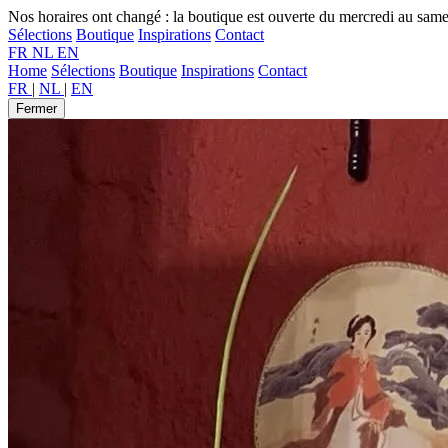
Nos horaires ont changé : la boutique est ouverte du mercredi au sam
Sélections
Boutique
Inspirations
Contact
FR
NL
EN
Home
Sélections
Boutique
Inspirations
Contact
FR
|
NL
|
EN
Fermer