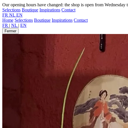
Our opening hours have changed: the shop is open from Wednesday t
Selections
Boutique
Inspirations
Contact
FR
NL
EN
Home
Selections
Boutique
Inspirations
Contact
FR
|
NL
|
EN
Fermer