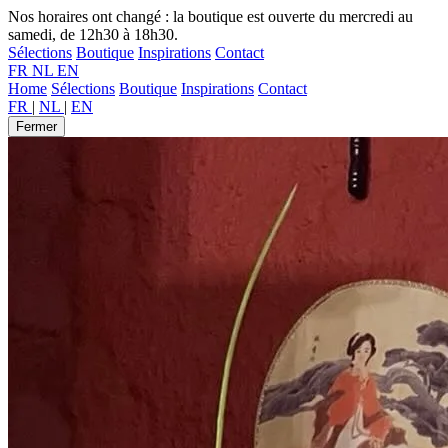
Nos horaires ont changé : la boutique est ouverte du mercredi au
samedi, de 12h30 à 18h30.
Sélections
Boutique
Inspirations
Contact
FR
NL
EN
Home
Sélections
Boutique
Inspirations
Contact
FR
|
NL
|
EN
Fermer