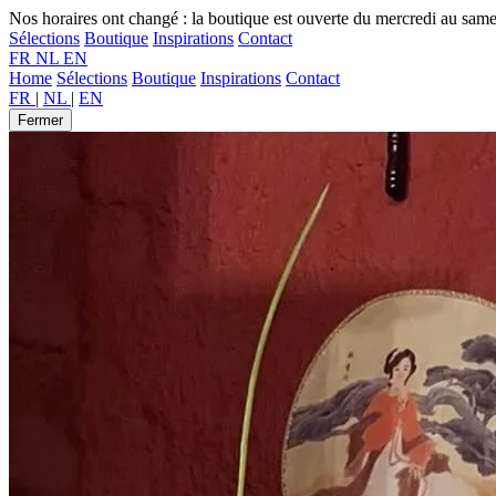
Nos horaires ont changé : la boutique est ouverte du mercredi au sam
Sélections
Boutique
Inspirations
Contact
FR
NL
EN
Home
Sélections
Boutique
Inspirations
Contact
FR
|
NL
|
EN
Fermer