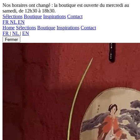
Nos horaires ont changé : la boutique est ouverte du mercredi au
samedi, de 12h30 à 18h30.
Sélections
Boutique
Inspirations
Contact
FR
NL
EN
Home
Sélections
Boutique
Inspirations
Contact
FR
|
NL
|
EN
Fermer